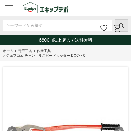
キーワードから探す
6600
以上購入で送料無料
円
ホーム
>
電設工具
>
作業工具
>
ジェフコム チャンネルスピードカッター DCC-40