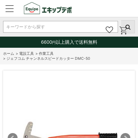
キーワードから探す
6600
以上購入で送料無料
円
ホーム
>
電設工具
>
作業工具
>
ジェフコム チャンネルスピードカッター DMC-50