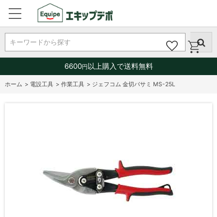
キーワードから探す
6600
以上購入で送料無料
円
ホーム
>
電設工具
>
作業工具
>
ジェフコム 金切バサミ MS-25L