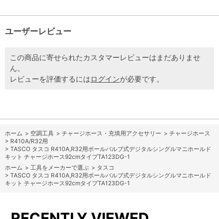
ユーザーレビュー
この商品に寄せられたカスタマーレビューはまだありませ
ん。
レビューを評価するには
ログイン
が必要です。
ホーム
>
空調工具
>
チャージホース・充填用アクセサリー
>
チャージホース
>
R410A/R32用
>
TASCO タスコ R410A,R32用ボールバルブ式デジタルシングルマニホールド
キット チャージホース92cmタイプTA123DG-1
ホーム
>
工具をメーカーで選ぶ
>
タスコ
>
TASCO タスコ R410A,R32用ボールバルブ式デジタルシングルマニホールド
キット チャージホース92cmタイプTA123DG-1
RECENTLY VIEWED