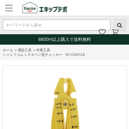
キーワードから探す
6600
以上購入で送料無料
円
ホーム
>
電設工具
>
作業工具
>
ジェフコム ＬＥＤペン型チェッカー DI-CVIV123