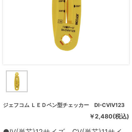
ジェフコム ＬＥＤペン型チェッカー DI-CVIV123
￥2,480(税込)
●IV(単芯)12サイズ、CV(単芯)11サイ