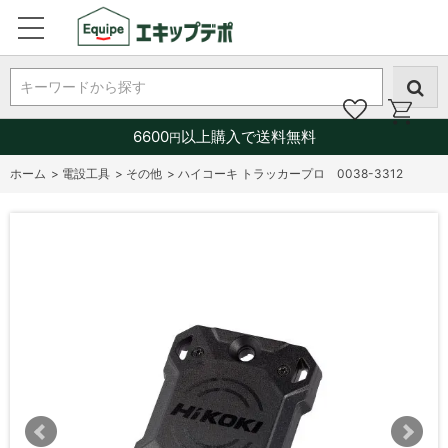
キーワードから探す
6600
以上購入で送料無料
円
ホーム
>
電設工具
>
その他
>
ハイコーキ トラッカープロ 0038-3312