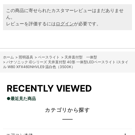
この商品に寄せられたカスタマーレビューはまだありませ
ん。
レビューを評価するには
ログイン
が必要です。
ホーム
>
照明器具
>
ベースライト
>
天井直付型 一体型
>
パナソニック iDシリーズ 天井直付型 40形 一体型LEDベースライト iスタイ
ル W80 XFX460NHVLE9 温白色（3500K）
RECENTLY VIEWED
●最近見た商品
カテゴリから探す