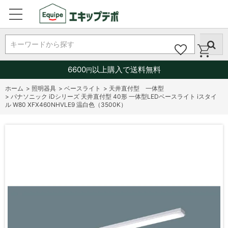
キーワードから探す
6600
以上購入で送料無料
円
ホーム
>
照明器具
>
ベースライト
>
天井直付型 一体型
>
パナソニック iDシリーズ 天井直付型 40形 一体型LEDベースライト iスタイ
ル W80 XFX460NHVLE9 温白色（3500K）