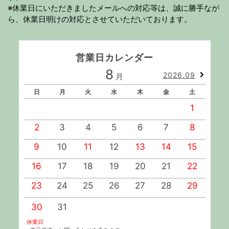
※休業日にいただきましたメールへの対応等は、誠に勝手なが
ら、休業日明けの対応とさせていただいております。
営業日カレンダー
8
2026.09
月
日
月
火
水
木
金
土
1
2
3
4
5
6
7
8
9
10
11
12
13
14
15
1
16
17
18
19
20
21
22
2
23
24
25
26
27
28
29
2
30
31
休業日