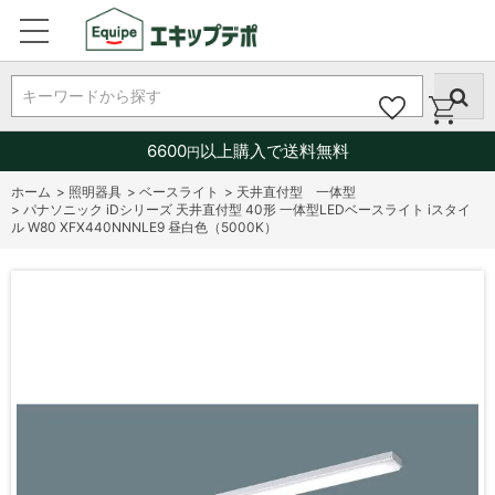
キーワードから探す
6600
以上購入で送料無料
円
ホーム
>
照明器具
>
ベースライト
>
天井直付型 一体型
>
パナソニック iDシリーズ 天井直付型 40形 一体型LEDベースライト iスタイ
ル W80 XFX440NNNLE9 昼白色（5000K）