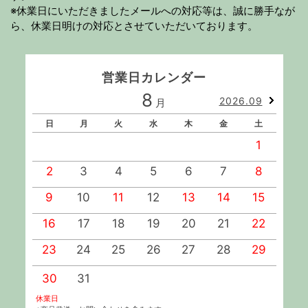
※休業日にいただきましたメールへの対応等は、誠に勝手なが
ら、休業日明けの対応とさせていただいております。
営業日カレンダー
8
2026.09
月
日
月
火
水
木
金
土
1
2
3
4
5
6
7
8
9
10
11
12
13
14
15
1
16
17
18
19
20
21
22
2
23
24
25
26
27
28
29
2
30
31
休業日