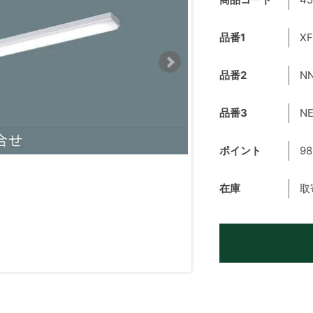
品番1
X
品番2
NN
品番3
NE
ポイント
98
在庫
取