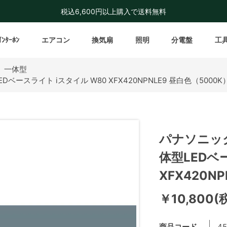
税込6,600円以上購入で送料無料
ｲﾝﾀｰﾎﾝ
エアコン
換気扇
照明
分電盤
工
 一体型
ベースライト iスタイル W80 XFX420NPNLE9 昼白色（5000K
パナソニック
体型LEDベ
XFX420N
￥10,800(
商品コード
45