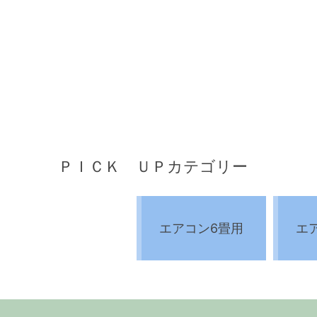
ＰＩＣＫ ＵＰカテゴリー
エアコン6畳用
エ