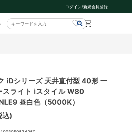
ログイン/新規会員登録
具
）
 iDシリーズ 天井直付型 40形 一
ースライト iスタイル W80
PNLE9 昼白色（5000K）
税込)
4998050634950