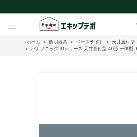
ホーム
>
照明器具
>
ベースライト
>
天井直付型
>
パナソニック iDシリーズ 天井直付型 40形 一体型LED