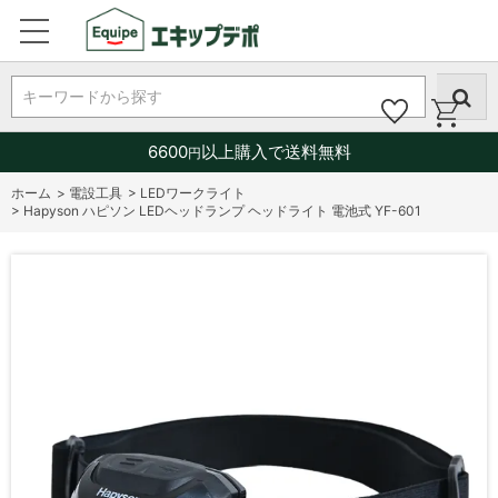
キーワードから探す
6600
以上購入で送料無料
円
ホーム
>
電設工具
>
LEDワークライト
>
Hapyson ハピソン LEDヘッドランプ ヘッドライト 電池式 YF-601