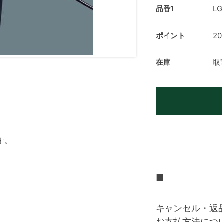
品番1
LG
ポイント
20
在庫
取
す。
■
キャンセル・返
お支払方法につ