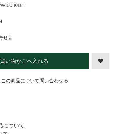
W40080LE1
4
寄せ品
買い物かごへ入れる
この商品について問い合わせる
品について
いて