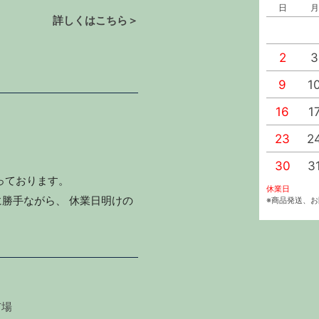
日
月
詳しくはこちら＞
2
3
9
1
16
1
23
2
30
3
っております。
休業日
勝手ながら、 休業日明けの
※商品発送、
市場