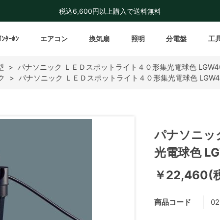
税込6,600円以上購入で送料無料
ｲﾝﾀｰﾎﾝ
エアコン
換気扇
照明
分電盤
工
型
>
パナソニック ＬＥＤスポットライト４０形集光電球色 LGW400
ク
>
パナソニック ＬＥＤスポットライト４０形集光電球色 LGW400
パナソニッ
光電球色 LG
￥22,460(
商品コード
02