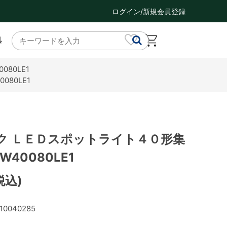
ログイン/新規会員登録
具
80LE1
80LE1
ク ＬＥＤスポットライト４０形集
W40080LE1
税込)
10040285