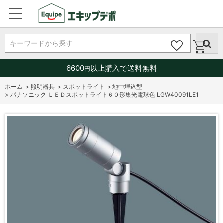
キーワードから探す
6600
以上購入で送料無料
円
ホーム
>
照明器具
>
スポットライト
>
地中埋込型
>
パナソニック ＬＥＤスポットライト６０形集光電球色 LGW40091LE1