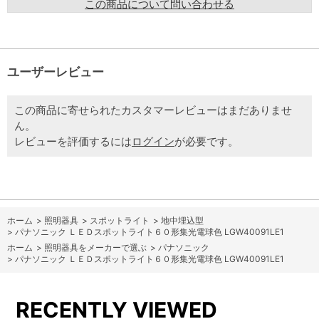
この商品について問い合わせる
ユーザーレビュー
この商品に寄せられたカスタマーレビューはまだありませ
ん。
レビューを評価するには
ログイン
が必要です。
ホーム
>
照明器具
>
スポットライト
>
地中埋込型
>
パナソニック ＬＥＤスポットライト６０形集光電球色 LGW40091LE1
ホーム
>
照明器具をメーカーで選ぶ
>
パナソニック
>
パナソニック ＬＥＤスポットライト６０形集光電球色 LGW40091LE1
RECENTLY VIEWED